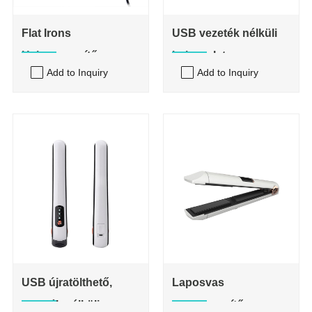
Flat Irons
USB vezeték nélküli
Hajegyenesítő
hajvaselatos
Add to Inquiry
Add to Inquiry
USB újratölthető,
Laposvas
vezeték nélküli
haegyenesítő