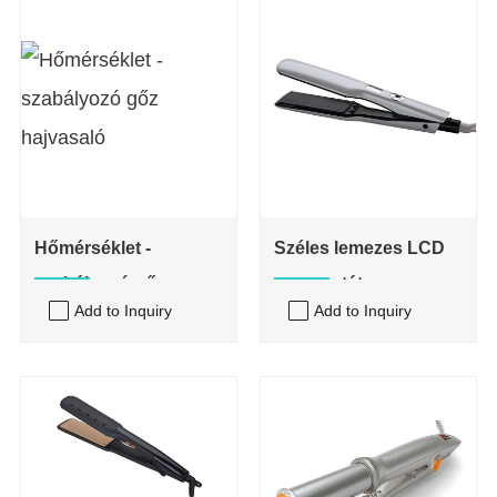
Hőmérséklet -
Széles lemezes LCD
szabályozó gőz
termosztát
Add to Inquiry
Add to Inquiry
hajvasaló
hajvaselatos