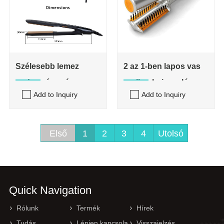
Szélesebb lemez
2 az 1-ben lapos vas
nedves és száraz
curling hajvasaló
Add to Inquiry
Add to Inquiry
kiegyenesítő
Első
1
2
3
4
Utolsó
Quick Navigation
Rólunk
Termék
Hírek
Tudás
Lépjen kapcsolatba velünk
Visszajelzés